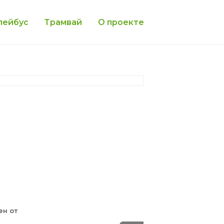
лейбус
Трамвай
О проекте
ен от