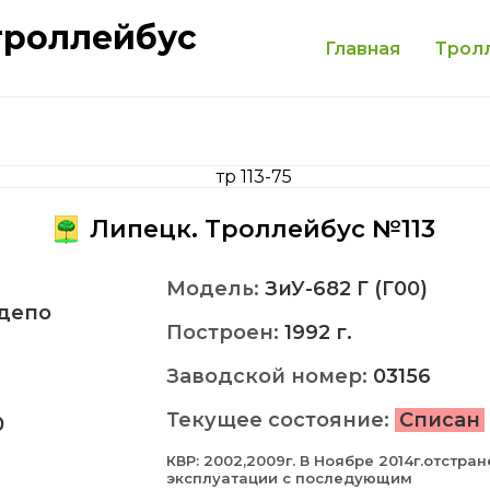
троллейбус
Главная
Трол
Липецк. Троллейбус №113
Модель:
ЗиУ-682 Г (Г00)
депо
Построен:
1992 г.
Заводской номер:
03156
Текущее состояние:
Списан
0
КВР: 2002,2009г. В Ноябре 2014г.отстран
эксплуатации с последующим