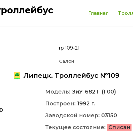
троллейбус
Главная
Трол
Салон
Липецк. Троллейбус №109
Модель:
ЗиУ-682 Г (Г00)
Построен:
1992 г.
0
Заводской номер:
03150
Текущее состояние:
Списан