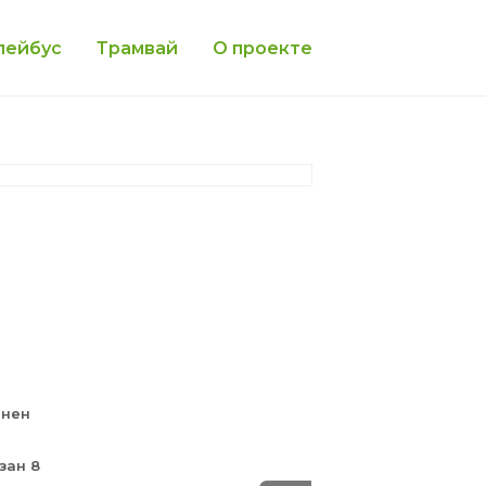
лейбус
Трамвай
О проекте
анен
зан 8