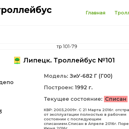
троллейбус
Главная
Трол
Липецк. Троллейбус №101
Модель:
ЗиУ-682 Г (Г00)
депо
Построен:
1992 г.
Текущее состояние:
Списан
КВР: 2003,2009г. С 21 Марта 2016г. отстр
3
от эксплуатации полностью в рабочем
состоянии с последующим
списанием.Списан в Апреле 2016г. Поре
Июня 2016г.