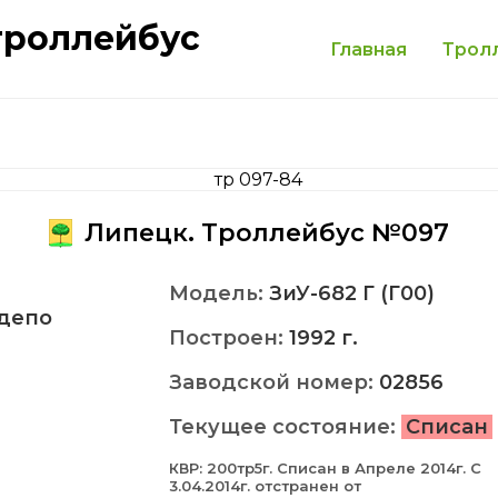
троллейбус
Главная
Трол
Липецк. Троллейбус №097
Модель:
ЗиУ-682 Г (Г00)
депо
Построен:
1992 г.
Заводской номер:
02856
Текущее состояние:
Списан
КВР: 200тр5г. Cписан в Апреле 2014г. С
3.04.2014г. отстранен от