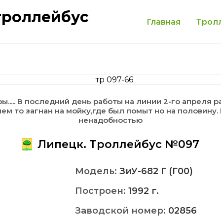
троллейбус
Главная
Трол
.... В последний день работы на линии 2-го апреля 
ем то загнан на мойку,где был помыт но на половину
ненадобностью
Липецк. Троллейбус №097
Модель:
ЗиУ-682 Г (Г00)
Построен:
1992 г.
Заводской номер:
02856