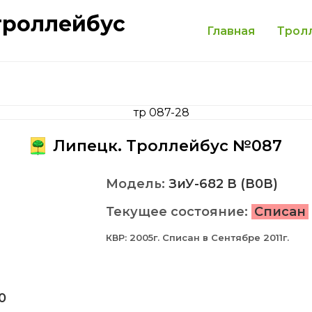
троллейбус
Главная
Трол
Липецк. Троллейбус №087
Модель:
ЗиУ-682 В (В0В)
Текущее состояние:
Списан
КВР: 2005г. Списан в Сентябре 2011г.
0