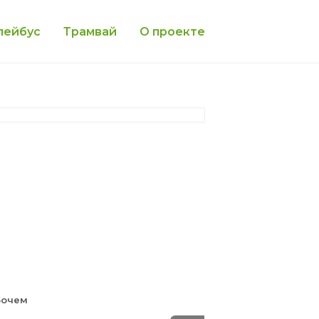
лейбус
Трамвай
О проекте
бочем