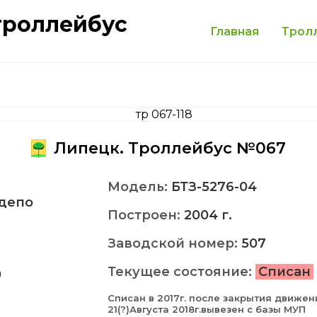
троллейбус
Главная
Трол
Липецк. Троллейбус №067
Модель:
БТЗ-5276-04
депо
Построен:
2004 г.
Заводской номер:
507
Текущее состояние:
Списан
0
Списан в 2017г. после закрытия движен
21(?)Августа 2018г.вывезен с базы МУП