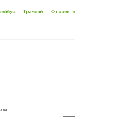
лейбус
Трамвай
О проекте
раля