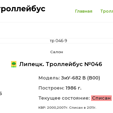
троллейбус
Главная
Трол
Салон
Липецк. Троллейбус №046
Модель:
ЗиУ-682 В (В00)
Построен:
1986 г.
6
Текущее состояние:
Списан
КВР: 2000,2007г. Списан в 2011г.