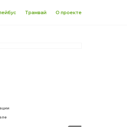
лейбус
Трамвай
О проекте
тации
еле