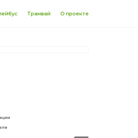
лейбус
Трамвай
О проекте
тации
еле