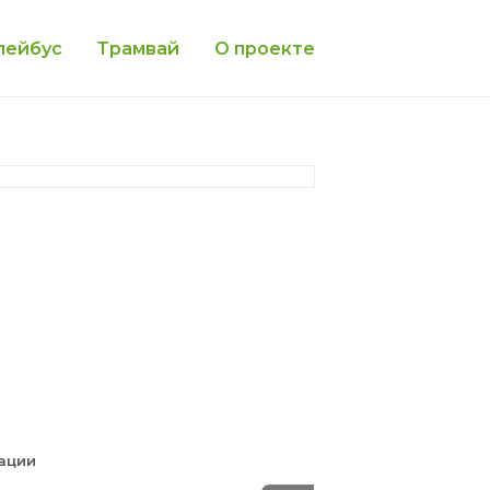
лейбус
Трамвай
О проекте
тации