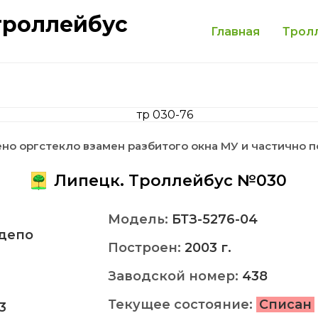
троллейбус
Главная
Трол
но оргстекло взамен разбитого окна МУ и частично 
Липецк. Троллейбус №030
Модель:
БТЗ-5276-04
депо
Построен:
2003 г.
Заводской номер:
438
Текущее состояние:
Списан
3