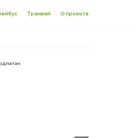
лейбус
Трамвай
О проекте
подлатан