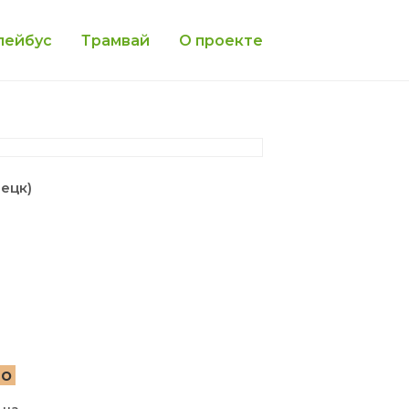
лейбус
Трамвай
О проекте
ецк)
но