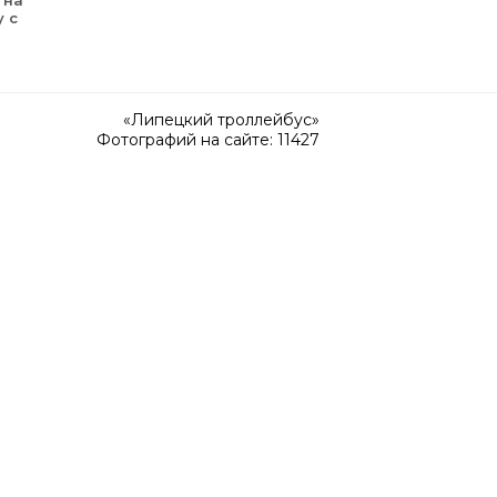
 на
 с
«Липецкий троллейбус»
Фотографий на сайте: 11427