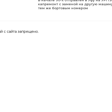
В начале 90-х отправлен в Уфу на УРТТЗ
капремонт с заменой на другую машину
тем же бортовым номером
 с сайта запрещено.