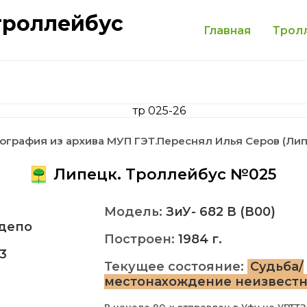
троллейбус
Главная
Трол
ография из архива МУП ГЭТ.Переснял Илья Серов (Лип
Липецк. Троллейбус №025
Модель:
ЗиУ- 682 В (В00)
депо
Построен:
1984 г.
3
Текущее состояние:
Судьба/
местонахождение неизвест