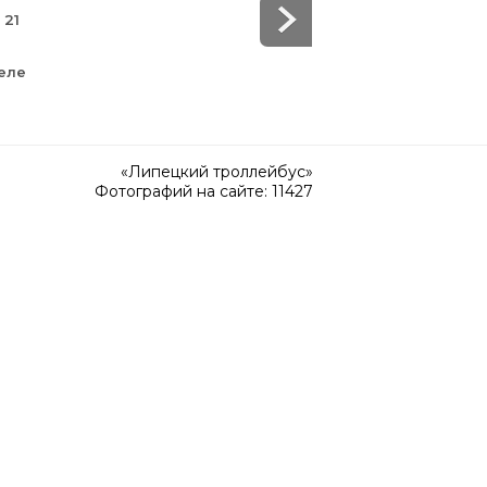
 21
и
еле
«Липецкий троллейбус»
Фотографий на сайте: 11427