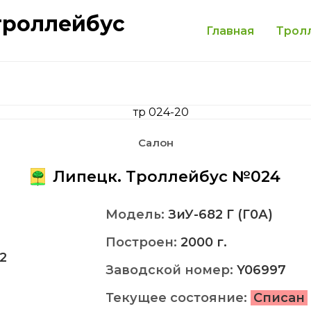
троллейбус
Главная
Трол
Салон
Липецк. Троллейбус №024
Модель:
ЗиУ-682 Г (Г0А)
Построен:
2000 г.
2
Заводской номер:
Y06997
Текущее состояние:
Списан