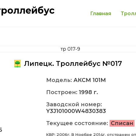
троллейбус
Главная
Трол
Липецк. Троллейбус №017
Модель:
АКСМ 101M
Построен:
1998 г.
Заводской номер:
Y3J101000W4830383
Текущее состояние:
Списан
5
КВР: 2006г. В Ноябре 2014г. отстранен от