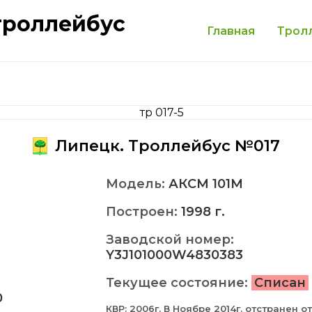
троллейбус
Главная
Трол
Липецк. Троллейбус №017
Модель:
АКСМ 101M
Построен:
1998 г.
Заводской номер:
Y3J101000W4830383
Текущее состояние:
Списан
0
КВР: 2006г. В Ноябре 2014г. отстранен от