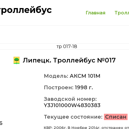
троллейбус
Главная
Трол
Липецк. Троллейбус №017
Модель:
АКСМ 101M
Построен:
1998 г.
Заводской номер:
Y3J101000W4830383
Текущее состояние:
Списан
6
КВР: 2006г. В Ноябре 2014г. отстранен от