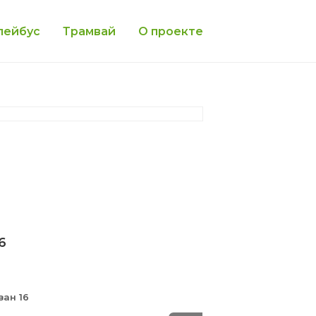
лейбус
Трамвай
О проекте
6
зан 16