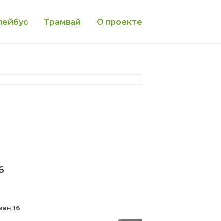
лейбус
Трамвай
О проекте
6
зан 16