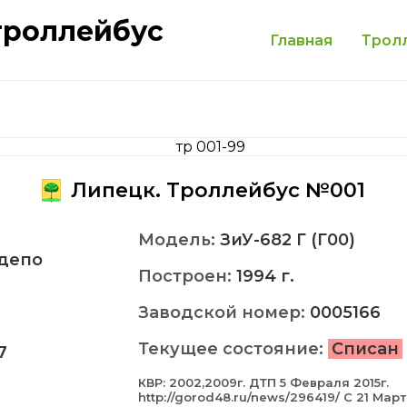
троллейбус
Главная
Трол
Липецк. Троллейбус №001
Модель:
ЗиУ-682 Г (Г00)
депо
Построен:
1994 г.
Заводской номер:
0005166
Текущее состояние:
Списан
7
КВР: 2002,2009г. ДТП 5 Февраля 2015г.
http://gorod48.ru/news/296419/ С 21 Мар