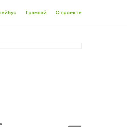
лейбус
Трамвай
О проекте
та