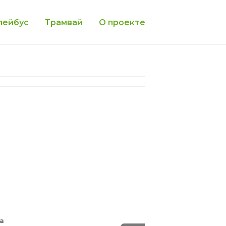
лейбус
Трамвай
О проекте
та