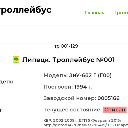
троллейбус
Главная
Трол
Липецк. Троллейбус №001
Модель:
ЗиУ-682 Г (Г00)
депо
Построен:
1994 г.
Заводской номер:
0005166
Текущее состояние:
Списан
9
КВР: 2002,2009г. ДТП 5 Февраля 2015г.
http://gorod48.ru/news/296419/ С 21 Мар