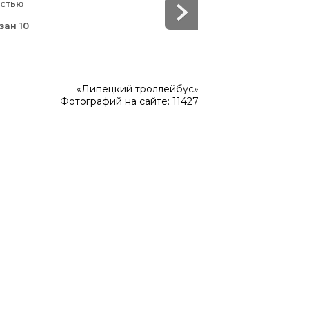
остью
зан 10
«Липецкий троллейбус»
Фотографий на сайте: 11427