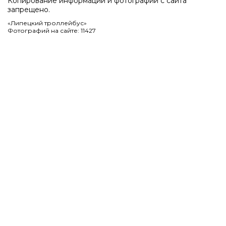
Копирование информации и фотографий с сайта
запрещено.
«Липецкий троллейбус»
Фотографий на сайте: 11427