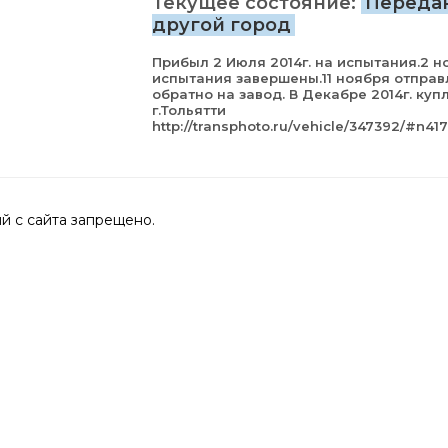
Текущее состояние:
Переда
другой город
Прибыл 2 Июля 2014г. на испытания.2 н
испытания завершены.11 ноября отправ
обратно на завод. В Декабре 2014г. куп
г.Тольятти
http://transphoto.ru/vehicle/347392/#n41
 с сайта запрещено.