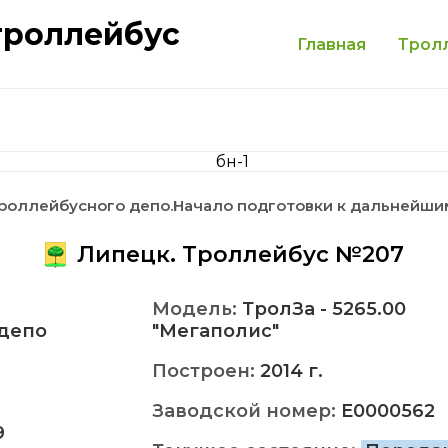
троллейбус
Главная
Трол
Троллейбусного депо.Начало подготовки к дальнейши
Липецк. Троллейбус №207
Модель:
ТролЗа - 5265.00
депо
"Мегаполис"
Построен:
2014 г.
Заводской номер:
E0000562
9