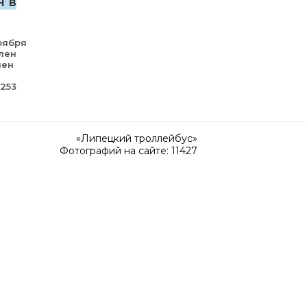
н в
оября
лен
лен
7253
«Липецкий троллейбус»
Фотографий на сайте: 11427