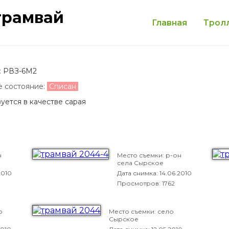
трамвай
Главная
Трол
:
РВЗ-6М2
е состояние:
Списан
уется в качестве сарая
н
Место съемки: р-он
села Сырское
2010
Дата снимка:
14.06.2010
Просмотров: 1762
о
Место съемки: село
Сырское