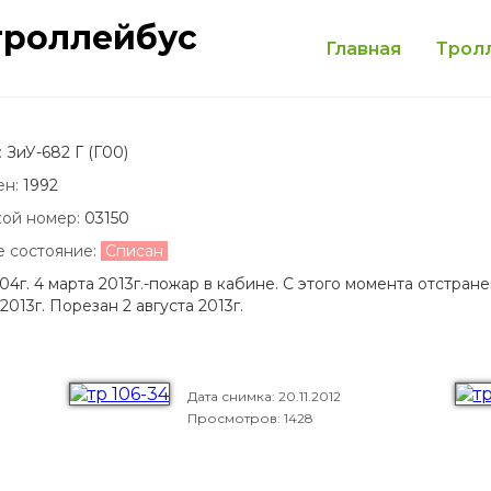
троллейбус
Главная
Трол
:
ЗиУ-682 Г (Г00)
ен:
1992
кой номер:
03150
е состояние:
Списан
04г. 4 марта 2013г.-пожар в кабине. С этого момента отстра
2013г. Порезан 2 августа 2013г.
Дата снимка:
20.11.2012
Просмотров: 1428